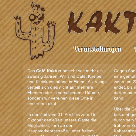
Veranstaltungen
Das
Café Kaktus
besteht seit mehr als
Gegen Aben
zwanzig Jahren. Wir sind Café, Kneipe
eine gemütl
und Kleinkunstbühne in Einem. Allerdings
wenn um 23
verteilt sich dies nicht auf mehrere
endet, bis 
Ebenen oder in verschiedene Räume,
darten ode
sondern wir vereinen diese Orte in
kann.
unserem Lokal.
Über die G
In der Zeit vom 01. April bis zum 15.
bekannt ge
Oktober genießen unsere Gäste die
durch sein
Möglichkeit, fern ab der
früheren Ze
Hauptverkehrsstraße, unter freiem
Kabarettis