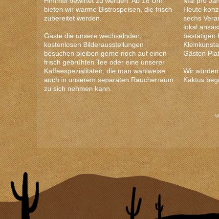
Himmel bewirtet zu werden. Ab 18 Uhr
Mal pro Jah
bieten wir warme Bistrospeisen, die frisch
Heute konze
zubereitet werden.
sechs Vera
lokal ansä
Gäste die unsere wechselnden,
bestätigen 
kostenlosen Bilderausstellungen
Kleinkunst
besuchen bleiben gerne noch auf einen
Gästen Plat
frisch gebrühten Tee oder eine unserer
Kaffeespezialitäten, die man wahlweise
Wir würden
auch in unserem separaten Raucherraum
Kaktus beg
zu sich nehmen kann.
u